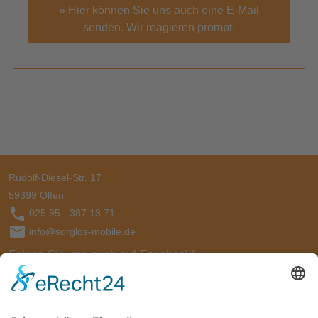
» Hier können Sie uns auch eine E-Mail
senden. Wir reagieren prompt.
Rudolf-Diesel-Str. 17
59399
Olfen
025 95 - 387 13 71
info@sorglos-mobile.de
Folgen Sie uns auch auf Facebook!