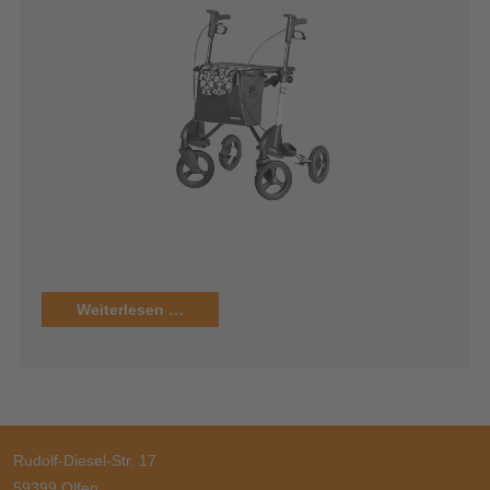
Weiterlesen …
Rudolf-Diesel-Str. 17
59399
Olfen