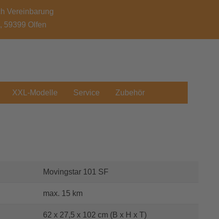
ch Vereinbarung
7, 59399 Olfen
XXL-Modelle
Service
Zubehör
Movingstar 101 SF
max. 15 km
62 x 27,5 x 102 cm (B x H x T)