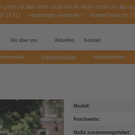
00–17:00 Uhr,
Do
: 09:00–18:00 Uhr,
Fr
: 09:00–16:00 Uhr,
Sa
: na
87 13 71
|
info@sorglos-mobile.de
|
Rudolf-Diesel-Str. 1
Wir über uns
Aktuelles
Kontakt
ektromobile
Elektrorollstühle
Mobilitätshilfen
F
Modell:
Reichweite:
Maße zusammengefaltet: