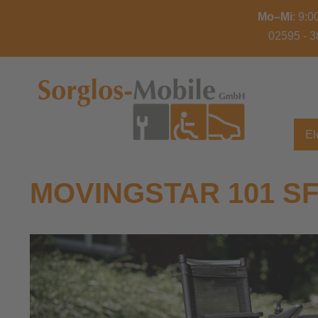
Mo–Mi
: 9:
02595 - 3
El
MOVINGSTAR 101 S