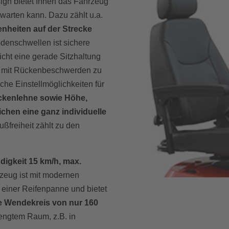
gn bietet Ihnen das Fahrzeug
warten kann. Dazu zählt u.a.
nheiten auf der Strecke
denschwellen ist sichere
icht eine gerade Sitzhaltung
 mit Rückenbeschwerden zu
che Einstellmöglichkeiten für
ückenlehne sowie Höhe,
chen eine ganz individuelle
ußfreiheit zählt zu den
igkeit 15 km/h, max.
zeug ist mit modernen
o einer Reifenpanne und bietet
e Wendekreis von nur 160
engtem Raum, z.B. in