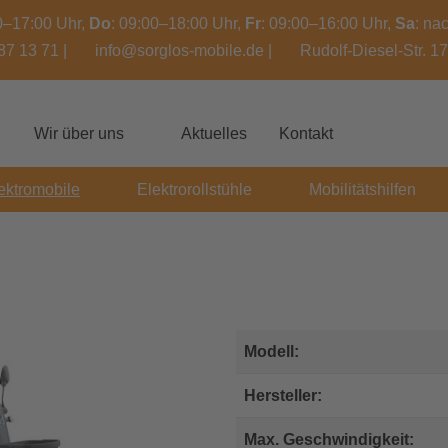
00–17:00 Uhr,
Do
: 09:00–18:00 Uhr,
Fr
: 09:00–16:00 Uhr,
Sa
: na
87 13 71
|
info@sorglos-mobile.de
|
Rudolf-Diesel-Str. 1
Wir über uns
Aktuelles
Kontakt
ektromobile
Elektrorollstühle
Mobilitätshilfen
Modell:
Hersteller:
Max. Geschwindigkeit: