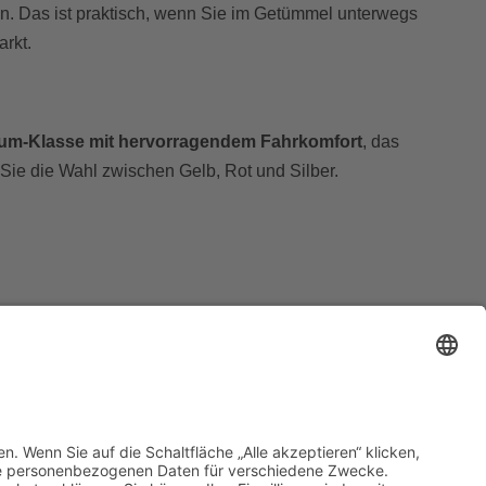
n. Das ist praktisch, wenn Sie im Getümmel unterwegs
rkt.
um-Klasse mit hervorragendem Fahrkomfort
, das
Sie die Wahl zwischen Gelb, Rot und Silber.
ngszeiten:
Kontakt
Impressum
0 - 17:00 Uhr
Datenschutz
0 - 18.00 Uhr
0 - 16:00 Uhr
Barrierefreiheitserklärung