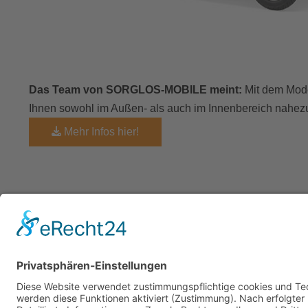
Das Team von SORGLOS-MOBILE meint:
Mit dem Mode
Ihnen sowohl im Außen- als auch im Innenbereich nahezu 
Mehr Infos hier!
Folge
Rudolf-Diesel-Str. 17
59399
Olfen
025 95 - 387 13 71
info@sorglos-mobile.de