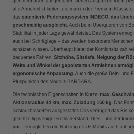
gleichermaßen gut geeignet. Neben ansprechendem Desi
alle Annehmlichkeiten, die man in der Premium-Klasse er
das
patentierte Federungssystem INDEGO, das Unebe
geschmeidig ausgleicht
. Auch beim Überqueren von Bo
Stabilität in jeder Lage gewährleistet. Das System ermögl
auch bei Schräglage – das werden besonders Menschen
schätzen wissen. Überhaupt bietet der Komfortsitz zahlrei
bequemes Fahren:
Sitzhöhe, Sitztiefe, Neigung der R
Weite und Winkel der gepolsterten Armlehnen ermögli
ergonomische Anpassung
. Auch die große Bein- und F
Pluspunkten des Modells BARBARA.
Die technischen Eigenschaften in Kürze:
max. Geschwind
Aktionsradius 44 km, max. Zuladung 160 kg
. Das Fahr
Schlauchlosreifen ausgestattet. Das verringert das Risik
gleichzeitig weniger Rollwiderstand. Dies - und der
klein
cm
– ermöglichen die Nutzung des E-Mobils auch auf be