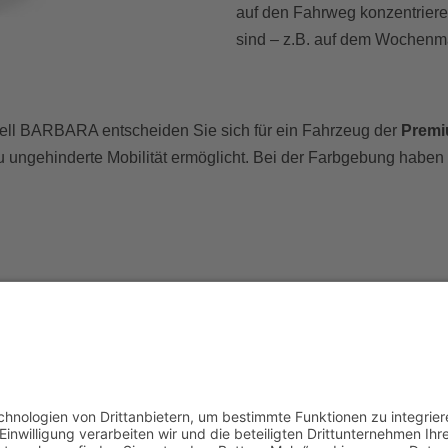
auf den Fahrweg konzentriere
sind – z.B. auf dem Wochenma
ll BARBARA entscheiden Sie sich für ein Fahrzeug der
Premi
ungehinderte Mobilität ermöglicht. Bei der Farbgebung haben 
n Sie uns auch auf
Öffnu
Facebook!
Mo - Mi:
09:0
Do:
09:0
Fr:
09:0