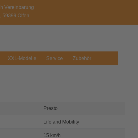
ch Vereinbarung
7, 59399 Olfen
XXL-Modelle
Service
Zubehör
Presto
Life and Mobility
15 km/h