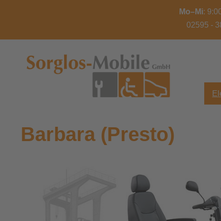
Mo–Mi
: 9:
02595 - 3
El
Barbara (Presto)